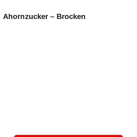
Ahornzucker – Brocken
EIN INNOVATIVES
PRODUKT – IHR
ALLEINSTELLUNGSMERKMA
GEGENÜBER DER
KONKURRENZ
Laden Sie unser Produktdatenblatt herunter um
weitere Informationen über unseren Ahornzucker
zu erhalten.